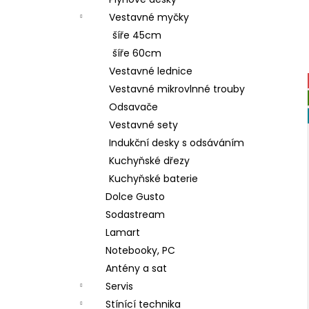
GORENJE ECT644BSC
l
Vestavné myčky
5 490 Kč
Původně:
6 990 Kč
šíře 45cm
šíře 60cm
Vestavné lednice
Vestavné mikrovlnné trouby
Odsavače
Vestavné sety
Indukční desky s odsáváním
Kuchyňské dřezy
Kuchyňské baterie
Dolce Gusto
Sodastream
Lamart
Notebooky, PC
Antény a sat
Servis
Stínící technika