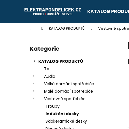
K
Přejít
na
o
KATALOG PRODU
obsah
Zpět
Zpět
š
do
do
í
Domů
KATALOG PRODUKTŮ
Vestavné spotř
k
obchodu
obchodu
P
o
Kategorie
Přeskočit
s
kategorie
t
KATALOG PRODUKTŮ
r
TV
a
Audio
n
Velké domácí spotřebiče
n
Malé domácí spotřebiče
í
Vestavné spotřebiče
p
Trouby
a
Indukční desky
n
Sklokeramické desky
e
Plynové desky