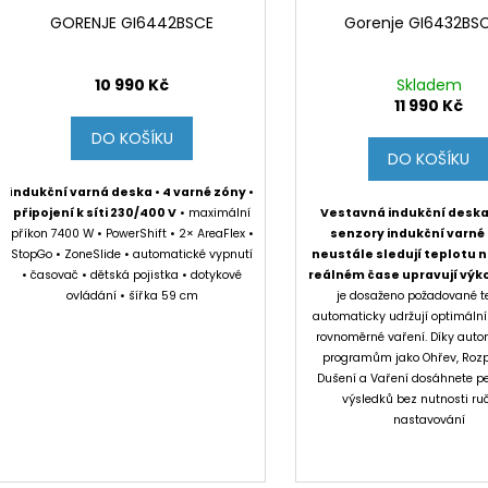
GORENJE GI6442BSCE
Gorenje GI6432BS
10 990 Kč
Skladem
11 990 Kč
DO KOŠÍKU
DO KOŠÍKU
i
ndukční varná deska • 4 varné zóny •
připojení k síti 230/400 V
• maximální
Vestavná indukční deska
příkon 7400 W • PowerShift • 2× AreaFlex •
senzory indukční varné
StopGo • ZoneSlide • automatické vypnutí
neustále sledují teplotu n
• časovač • dětská pojistka • dotykové
reálném čase upravují výk
ovládání • šířka 59 cm
je dosaženo požadované te
automaticky udržují optimální
rovnoměrné vaření. Díky aut
programům jako Ohřev, Rozp
Dušení a Vaření dosáhnete pe
výsledků bez nutnosti ru
nastavování