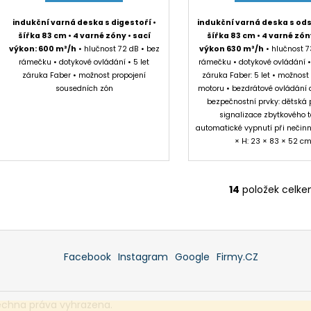
indukční varná deska s digestoří •
indukční varná deska s od
šířka 83 cm • 4 varné zóny • sací
šířka 83 cm • 4 varné zón
výkon: 600 m³/h
• hlučnost 72 dB • bez
výkon 630 m³/h
• hlučnost 7
rámečku • dotykové ovládání • 5 let
rámečku • dotykové ovládání •
záruka Faber • možnost propojení
záruka Faber: 5 let • možnost
sousedních zón
motoru • bezdrátové ovládání 
bezpečnostní prvky: dětská p
signalizace zbytkového t
automatické vypnutí při nečinno
× H: 23 × 83 × 52 c
14
položek celk
O
v
l
á
d
Facebook
Instagram
Google
Firmy.CZ
a
c
í
echna práva vyhrazena.