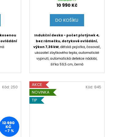
10 990 Kč
DO KOŠÍKU
 zkosenou
Indukční deska - počet plotýnek 4,
 ovládání
bez rámečku, dotykové ovládání,
rná
výkon 7,36 kW
, dětská pojistka, časovač,
ukazatel zbytkového tepla, automatické
vypnutí, automatická detekce nádobí,
šířka 59,5 cm, černá
AKCE
Kód:
250
Kód:
845
NOVINKA
TIP
12 990
KČ
–7 %