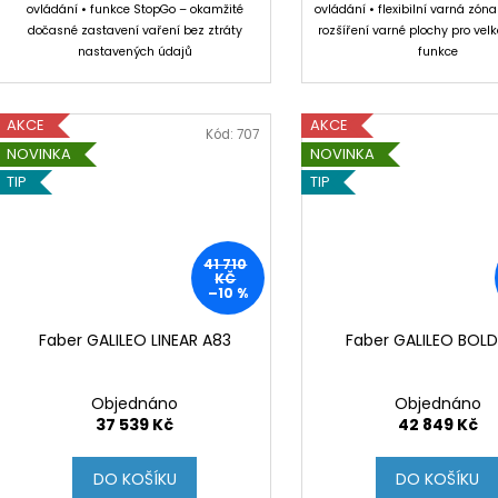
ovládání • funkce StopGo – okamžité
ovládání • flexibilní varná zón
dočasné zastavení vaření bez ztráty
rozšíření varné plochy pro vel
nastavených údajů
funkce
AKCE
AKCE
Kód:
707
NOVINKA
NOVINKA
TIP
TIP
41 710
KČ
–10 %
Faber GALILEO LINEAR A83
Faber GALILEO BOLD
Objednáno
Objednáno
37 539 Kč
42 849 Kč
DO KOŠÍKU
DO KOŠÍKU