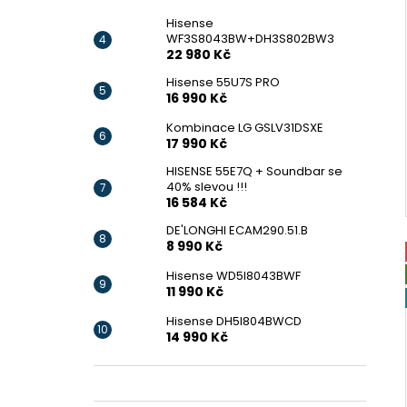
Hisense
WF3S8043BW+DH3S802BW3
22 980 Kč
Hisense 55U7S PRO
16 990 Kč
Kombinace LG GSLV31DSXE
17 990 Kč
HISENSE 55E7Q + Soundbar se
40% slevou !!!
16 584 Kč
DE'LONGHI ECAM290.51.B
8 990 Kč
Hisense WD5I8043BWF
11 990 Kč
Hisense DH5I804BWCD
14 990 Kč