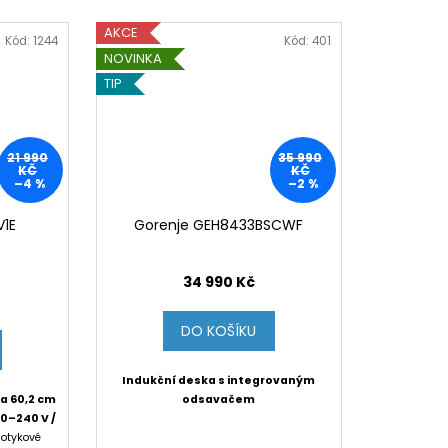
AKCE
Kód:
1244
Kód:
401
NOVINKA
TIP
21 990
35 990
KČ
KČ
–4 %
–2 %
V1E
Gorenje GEH8433BSCWF
34 990 Kč
DO KOŠÍKU
Indukční deska s integrovaným
ka 60,2 cm
odsavačem
20–240 V /
dotykové