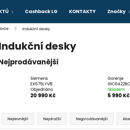
KTŮ
Cashback LG
KONTAKTY
Značky
ebiče
Indukční desky
Co potřebujete najít?
Indukční desky
HLEDAT
Nejprodávanější
Doporučujeme
Siemens
Gorenje
EX675LYV1E
GIC6422B
Objednáno
Skladem
20 990 Kč
5 990 Kč
Ř
a
Nejlevnější
Nejdražší
Nejprodávanější
Ab
z