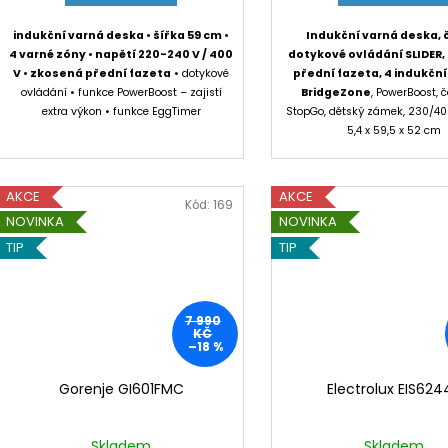
indukční varná deska • šířka 59 cm •
Indukční varná deska, 
4 varné zóny • napětí 220-240 V / 400
dotykové ovládání SLIDER
V • zkosená přední fazeta
• dotykové
přední fazeta, 4 indukční 
ovládání • funkce PowerBoost – zajistí
BridgeZone
, PowerBoost, 
extra výkon • funkce EggTimer
StopGo, dětský zámek, 230/400
5,4 x 59,5 x 52 cm
AKCE
AKCE
Kód:
169
NOVINKA
NOVINKA
TIP
TIP
7 990
KČ
–18 %
Gorenje GI601FMC
Electrolux EIS624
Skladem
Skladem