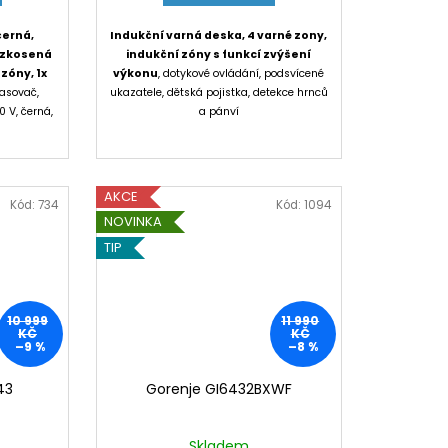
A
černá,
Indukční varná deska, 4 varné zony,
, zkosená
indukční zóny s funkcí zvýšení
zóny, 1x
výkonu
, dotykové ovládání, podsvícené
časovač,
ukazatele, dětská pojistka, detekce hrnců
 V, černá,
a pánví
AKCE
Kód:
734
Kód:
1094
NOVINKA
TIP
10 999
11 990
KČ
KČ
–9 %
–8 %
43
Gorenje GI6432BXWF
Skladem