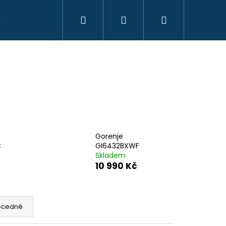
Hledat
Přihlášení
Nákupní
košík
Gorenje
C
GI6432BXWF
Skladem
10 990 Kč
Následující
ecedně