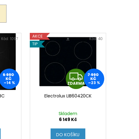
0 Kč
AKCE
Kód:
1097
Kód:
40
TIP
Z
6 990
7 990
KČ
KČ
–14 %
–23 %
ZDARMA
D
BC
Electrolux LIB60420CK
A
R
Skladem
6 149 Kč
M
DO KOŠÍKU