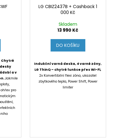
CWF
LG CBIZ2437B + Cashback 1
000 Kč
Skladem
13 990 Kč
DO KOŠÍKU
 Chytré
Indukční varná deska, 4 varné zóny,
 desky
LG ThinQ – chytré funkce přes Wi-Fi,
ádobí a v
2x Konvertibilní flexi zóna, ukazatel
on.
Jakmile
zbytkového tepla, Power Shift, Power
ploty,
limiter
 ohřev pro
omatickým
ouštění,
rfektních
čního