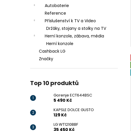
Autobaterie
Reference
Příslušenství k TV a Video
Držáky, stojany a stolky na TV
Herní konzole, zábava, média
Herní konzole
Cashback LG
Značky
Top 10 produktů
Gorenje ECT644BSC
5 490 Kč
KAPSLE DOLCE GUSTO
129 Kč
LG WT1210BBF
35 450 Kč