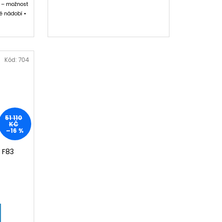
a – možnost
ké nádobí •
Kód:
704
51 110
KČ
–16 %
 F83