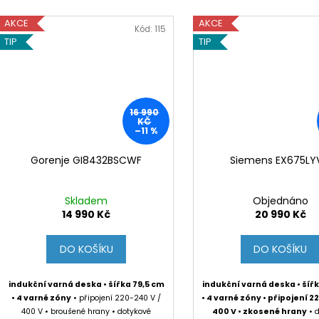
AKCE
AKCE
Kód:
115
TIP
TIP
16 990
KČ
–11 %
Gorenje GI8432BSCWF
Siemens EX675LY
Skladem
Objednáno
14 990 Kč
20 990 Kč
DO KOŠÍKU
DO KOŠÍKU
indukční varná deska • šířka 79,5 cm
indukční varná deska • šíř
• 4 varné zóny
• připojení 220-240 V /
• 4 varné zóny • připojení 2
400 V • broušené hrany • dotykové
400 V • zkosené hrany
• 