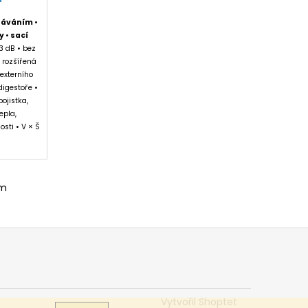
sáváním •
y • sací
3 dB • bez
 rozšířená
 externího
digestoře •
ojistka,
epla,
sti • V × Š
m
em
Vytvořil Shoptet