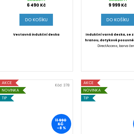
6 490 Kč
9 999 Kč
DO KOŠÍKU
DO KOŠÍKU
Vestavná indukční deska
Indukční varná deska, se
hranou, dotykové posuvné
DirectAccess, barva če
AKCE
AKCE
Kód:
378
NOVINKA
NOVINKA
TIP
TIP
11 990
KČ
–8 %