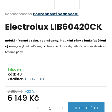
R
a
j
M
Průměrné
Neohodnoceno
Podrobnosti hodnocení
í
hodnocení
A
Electrolux LIB60420CK
produktu
t
je
?
0,0
z
Indukční varná deska, 4 varné zony, indukční zóny s funkcí zvýšení
5
výkonu
, dotykové ovládání, podsvícené ukazatele, dětská pojistka, detekce
hvězdiček.
hrnců a pánví
HLEDAT
Skladem
Kód:
40
D
Značka:
ELECTROLUX
o
p
7 990 Kč
–23 %
6 149 Kč
o
r
Měrná
u
DO KOŠÍKU
cena: