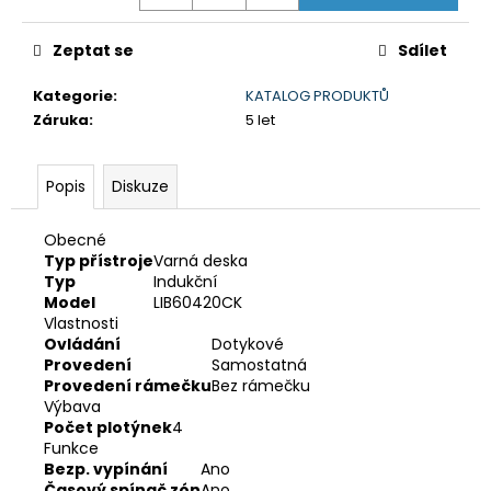
č
u
j
Zeptat se
Sdílet
e
m
Kategorie
:
KATALOG PRODUKTŮ
e
Záruka
:
5 let
Popis
Diskuze
KOMBINACE
LG
GSLV31DSXE
Obecné
17
Typ přístroje
Varná deska
990
Typ
Indukční
Kč
Model
LIB60420CK
Původně:
Vlastnosti
24
Ovládání
Dotykové
990
Provedení
Samostatná
Kč
Provedení rámečku
Bez rámečku
Výbava
Počet plotýnek
4
Funkce
Bezp. vypínání
Ano
Časový spínač zón
Ano