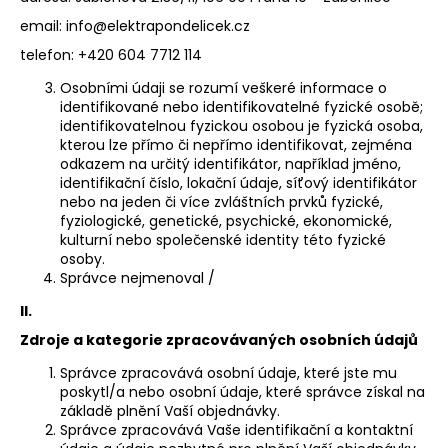
a
email: info@elektrapondelicek.cz
j
telefon: +420 604 7712 114
í
Osobními údaji se rozumí veškeré informace o
t
identifikované nebo identifikovatelné fyzické osobě;
?
identifikovatelnou fyzickou osobou je fyzická osoba,
kterou lze přímo či nepřímo identifikovat, zejména
odkazem na určitý identifikátor, například jméno,
identifikační číslo, lokační údaje, síťový identifikátor
nebo na jeden či více zvláštních prvků fyzické,
fyziologické, genetické, psychické, ekonomické,
HLEDAT
kulturní nebo společenské identity této fyzické
osoby.
Správce nejmenoval /
II.
D
o
Zdroje a kategorie zpracovávaných osobních údajů
p
Správce zpracovává osobní údaje, které jste mu
o
poskytl/a nebo osobní údaje, které správce získal na
r
základě plnění Vaší objednávky.
u
Správce zpracovává Vaše identifikační a kontaktní