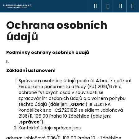
K
Přejít
Hledat
Náku
M
Přihlášen
na
o
obsah
Zpět
Zpět
košík
š
Ochrana osobních
í
C
údajů
k
o
p
Podmínky ochrany osobních údajů
o
I.
t
Základní ustanovení
ř
e
Správcem osobních údajů podle čl. 4 bod 7 nařízení
Evropského parlamentu a Rady (EU) 2016/679 o
b
ochraně fyzických osob v souvislosti se
u
zpracováním osobních údajů a o volném pohybu
těchto údajů (dále jen: „
GDPR
”) je ELEKTRA
j
Pondělíček s.r.o. IČ:27201821 se sídlem Jabloňová
e
2136/11, 106 00 Praha 10 Záběhlice (dále jen:
t
„
správce
“).
Kontaktní údaje správce jsou
e
n
adresa: Jabloňová 2136/11, 106 00 Praha 10 - Záběhlice