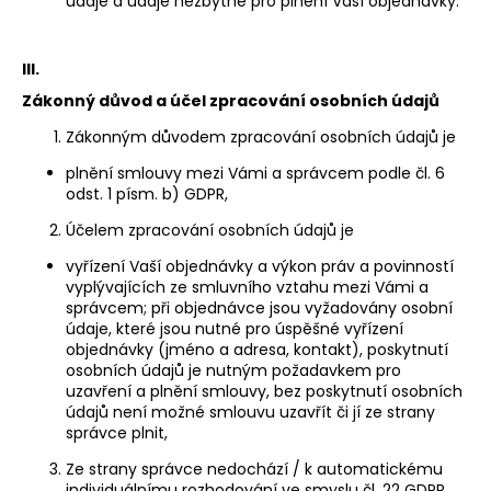
č
údaje a údaje nezbytné pro plnění Vaší objednávky.
u
j
III.
e
m
Zákonný důvod a účel zpracování osobních údajů
e
Zákonným důvodem zpracování osobních údajů je
plnění smlouvy mezi Vámi a správcem podle čl. 6
HISENSE
odst. 1 písm. b) GDPR,
55U7S
PRO
Účelem zpracování osobních údajů je
16
vyřízení Vaší objednávky a výkon práv a povinností
990
vyplývajících ze smluvního vztahu mezi Vámi a
Kč
správcem; při objednávce jsou vyžadovány osobní
Původně:
20
údaje, které jsou nutné pro úspěšné vyřízení
990
objednávky (jméno a adresa, kontakt), poskytnutí
Kč
osobních údajů je nutným požadavkem pro
uzavření a plnění smlouvy, bez poskytnutí osobních
údajů není možné smlouvu uzavřít či jí ze strany
správce plnit,
Ze strany správce nedochází / k automatickému
individuálnímu rozhodování ve smyslu čl. 22 GDPR.