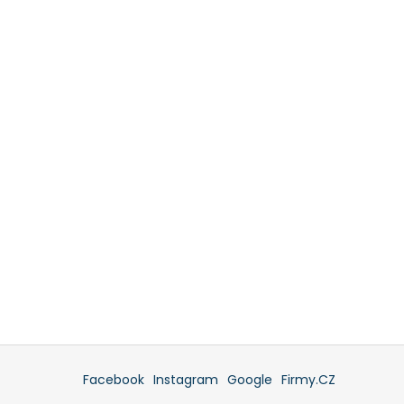
s
u
Facebook
Instagram
Google
Firmy.CZ