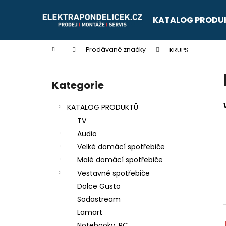
K
Přejít
na
o
KATALOG PRODU
obsah
Zpět
Zpět
š
do
do
í
Domů
Prodávané značky
KRUPS
k
obchodu
obchodu
P
o
Kategorie
Přeskočit
s
kategorie
t
KATALOG PRODUKTŮ
r
TV
a
Audio
n
Velké domácí spotřebiče
n
Malé domácí spotřebiče
í
Vestavné spotřebiče
p
Dolce Gusto
a
Sodastream
n
Lamart
e
Notebooky, PC