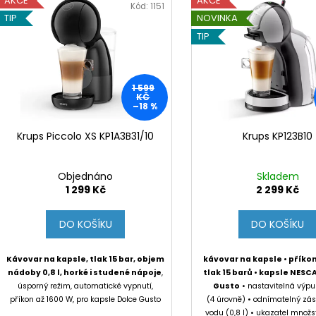
n
AKCE
AKCE
KAPSLE DOLCE GUSTO
LG WT1210BBF
ý
Kód:
1151
í
TIP
NOVINKA
129 Kč
35 450 Kč
p
Původně:
149 Kč
Původně:
44 99
p
TIP
i
r
s
o
p
1 599
d
r
KČ
–18 %
u
o
k
d
Krups Piccolo XS KP1A3B31/10
Krups KP123B10
t
u
ů
k
Objednáno
Skladem
t
1 299 Kč
2 299 Kč
ů
DO KOŠÍKU
DO KOŠÍKU
Kávovar na kapsle, tlak 15 bar, objem
kávovar na kapsle • příkon
nádoby 0,8 l, horké i studené nápoje
,
tlak 15 barů • kapsle NESC
úsporný režim, automatické vypnutí,
Gusto
• nastavitelná výpu
příkon až 1600 W, pro kapsle Dolce Gusto
(4 úrovně) • odnímatelný zá
vodu (0,8 l) • ukazatel množs