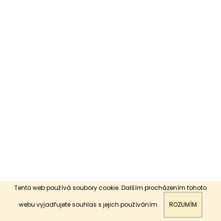
a
j
í
t
?
HLEDAT
D
o
p
o
Tento web používá soubory cookie. Dalším procházením tohoto
r
webu vyjadřujete souhlas s jejich používáním.
ROZUMÍM
u