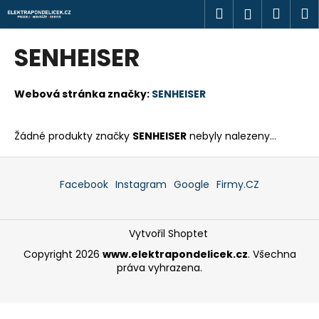
K
Přejít
Hledat
Náku
M
Přihlášen
na
o
obsah
Zpět
Zpět
košík
š
SENHEISER
í
C
k
o
Webová stránka značky:
SENHEISER
p
o
Žádné produkty značky
SENHEISER
nebyly nalezeny...
t
Z
ř
á
Facebook
Instagram
Google
Firmy.CZ
e
p
b
a
u
Vytvořil Shoptet
t
j
í
Copyright 2026
www.elektrapondelicek.cz
. Všechna
e
práva vyhrazena.
t
e
n