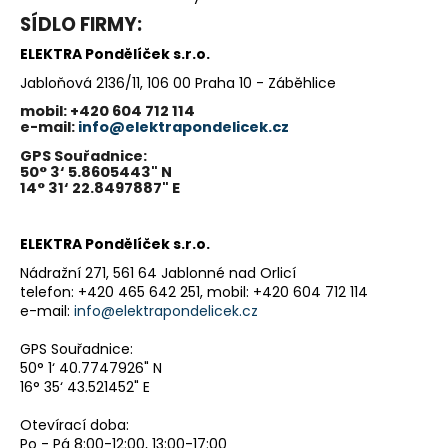
č
SÍDLO FIRMY:
u
j
ELEKTRA Pondělíček s.r.o.
e
Jabloňová 2136/11, 106 00 Praha 10 - Záběhlice
m
e
mobil: +420 604 712 114
e-mail:
info@elektrapondelicek.cz
GPS Souřadnice:
HISENSE
50° 3‘ 5.8605443" N
WF3S8043BW+DH3S802BW3
14° 31‘ 22.8497887" E
22
980
ELEKTRA Pondělíček s.r.o.
Kč
Původně:
Nádražní 271, 561 64 Jablonné nad Orlicí
27
telefon: +420 465 642 251, mobil: +420 604 712 114
980
e-mail:
info@elektrapondelicek.cz
Kč
GPS Souřadnice:
50° 1‘ 40.7747926" N
16° 35‘ 43.521452" E
Otevírací doba:
Po - Pá 8:00-12:00, 13:00-17:00