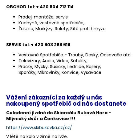
a
OBCHOD
tel: + 420 604 712 114
j
Prodej, montáže, servis
í
Kuchyně, vestavné spotřebiče,
Žaluzie, Markýzy, Rolety, Sítě proti hmyzu
t
?
SERVIS
tel: + 420 603 258 619
Vestavné Spotřebiče - Trouby, Desky, Odsavače atd.
Televizory, Audio, Video, Satelity,
Pračky, Myčky, Sušičky, Lednice, Bojlery,
HLEDAT
Sporáky, Mikrovlnky, Konvice, Vysavače
Vážení zákazníci
za každý u nás
D
nakoupený spotřebič od nás dostanete
o
p
Celodenní jízdné do Skiareálu Buková Hora -
o
Mlýnický dvůr a Čenkovice !!!
r
https://www.skibukovka.cz/cz/
u
V létě na kolo v zimě na lyže.