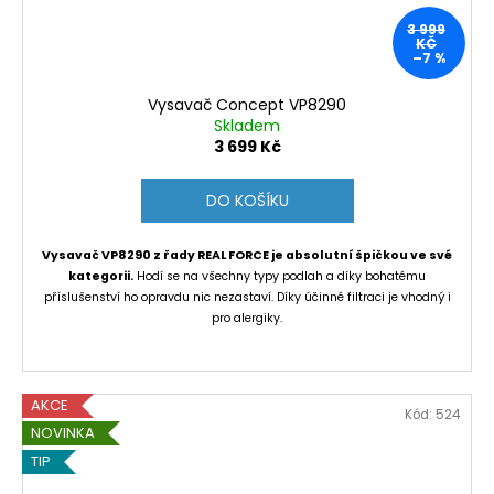
3 999
KČ
–7 %
Vysavač Concept VP8290
Skladem
3 699 Kč
DO KOŠÍKU
Vysavač VP8290 z řady REAL FORCE je absolutní špičkou ve své
kategorii.
Hodí se na všechny typy podlah a díky bohatému
příslušenství ho opravdu nic nezastaví. Díky účinné filtraci je vhodný i
pro alergiky.
AKCE
Kód:
524
NOVINKA
TIP