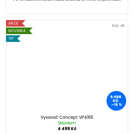
AKCE
Kód:
46
NOVINKA
TIP
5 499
KČ
–18 %
Vysavač Concept VP4165
Skladem
4 499 Kč