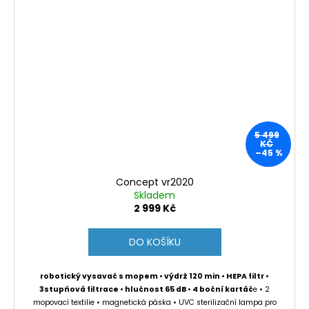
5 499
KČ
–45 %
Concept vr2020
Skladem
2 999 Kč
DO KOŠÍKU
robotický vysavač s mopem • výdrž 120 min • HEPA filtr •
3stupňová filtrace • hlučnost 65 dB • 4 boční kartáč
e • 2
mopovací textilie • magnetická páska • UVC sterilizační lampa pro