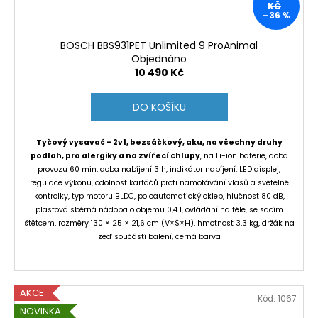
KČ
–36 %
BOSCH BBS931PET Unlimited 9 ProAnimal
Objednáno
10 490 Kč
DO KOŠÍKU
Tyčový vysavač - 2v1, bezsáčkový, aku, na všechny druhy
podlah, pro alergiky a na zvířecí chlupy
, na Li-ion baterie, doba
provozu 60 min, doba nabíjení 3 h, indikátor nabíjení, LED displej,
regulace výkonu, odolnost kartáčů proti namotávání vlasů a světelné
kontrolky, typ motoru BLDC, poloautomatický oklep, hlučnost 80 dB,
plastová sběrná nádoba o objemu 0,4 l, ovládání na těle, se sacím
štětcem, rozměry 130 × 25 × 21,6 cm (V×Š×H), hmotnost 3,3 kg, držák na
zeď součástí balení, černá barva
AKCE
Kód:
1067
NOVINKA