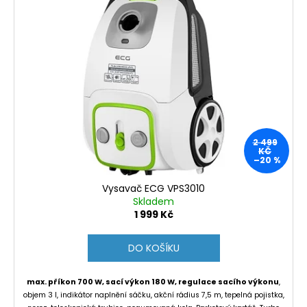
2 499
KČ
–20 %
Vysavač ECG VPS3010
Skladem
1 999 Kč
DO KOŠÍKU
max. příkon 700 W, sací výkon 180 W, regulace sacího výkonu
,
objem 3 l, indikátor naplnění sáčku, akční rádius 7,5 m, tepelná pojistka,