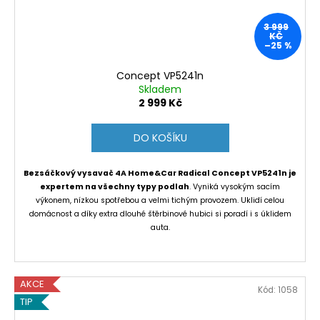
3 999
KČ
–25 %
Concept VP5241n
Skladem
2 999 Kč
DO KOŠÍKU
Bezsáčkový vysavač 4A Home&Car Radical Concept VP5241n je
expertem na všechny typy podlah
. Vyniká vysokým sacím
výkonem, nízkou spotřebou a velmi tichým provozem. Uklidí celou
domácnost a díky extra dlouhé štěrbinové hubici si poradí i s úklidem
auta.
AKCE
Kód:
1058
TIP