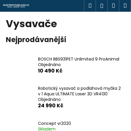
K
Přejít
Hledat
Náku
M
Přihlášen
na
o
obsah
Zpět
Zpět
košík
š
Vysavače
í
C
k
Nejprodávanější
o
p
o
BOSCH BBS931PET Unlimited 9 ProAnimal
t
Objednáno
ř
10 490 Kč
e
b
Robotický vysavač a podlahová myčka 2
u
v 1 Aqua ULTIMATE Laser 3D VR4130
j
Objednáno
24 990 Kč
e
t
e
Concept vr2020
n
Skladem