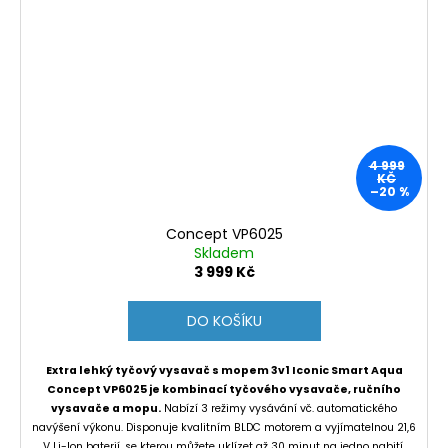
4 999
KČ
–20 %
Concept VP6025
Skladem
3 999 Kč
DO KOŠÍKU
Extra lehký tyčový vysavač s mopem 3v1 Iconic Smart Aqua
Concept VP6025 je kombinací tyčového vysavače, ručního
vysavače a mopu.
Nabízí 3 režimy vysávání vč. automatického
navýšení výkonu. Disponuje kvalitním BLDC motorem a vyjímatelnou 21,6
V Li-Ion baterií, se kterou můžete uklízet až 30 minut na jedno nabití.