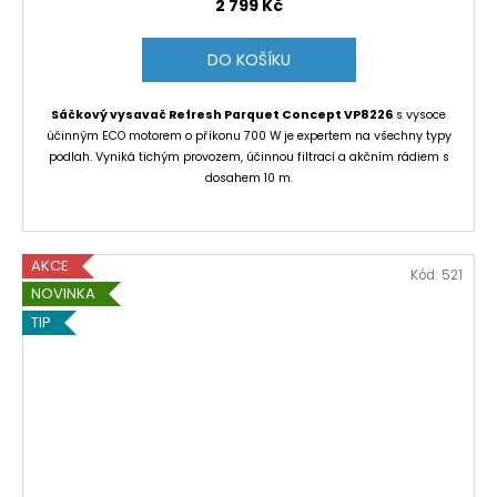
2 799 Kč
DO KOŠÍKU
Sáčkový vysavač Refresh Parquet Concept VP8226
s vysoce
účinným ECO motorem o příkonu 700 W je expertem na všechny typy
podlah. Vyniká tichým provozem, účinnou filtrací a akčním rádiem s
dosahem 10 m.
AKCE
Kód:
521
NOVINKA
TIP