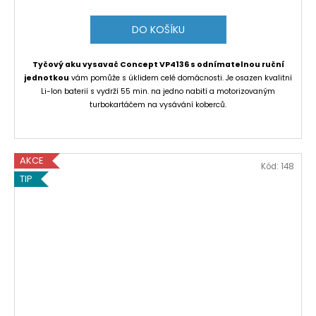
DO KOŠÍKU
Tyčový aku vysavač Concept VP4136 s odnímatelnou ruční
jednotkou
vám pomůže s úklidem celé domácnosti. Je osazen kvalitní
Li-Ion baterií s vydrží 55 min. na jedno nabití a motorizovaným
turbokartáčem na vysávání koberců.
AKCE
Kód:
148
TIP