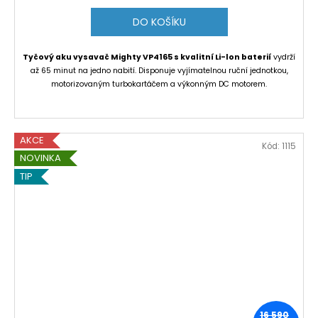
DO KOŠÍKU
Tyčový aku vysavač Mighty VP4165 s kvalitní Li-lon baterií
vydrží
až 65 minut na jedno nabití. Disponuje vyjímatelnou ruční jednotkou,
motorizovaným turbokartáčem a výkonným DC motorem.
AKCE
Kód:
1115
NOVINKA
TIP
16 590