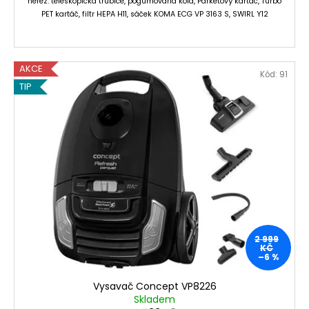
nerez. teleskopická trubice, pogumovaná kola, Parketový kartáč, Turbo
PET kartáč, filtr HEPA H11, sáček KOMA ECG VP 3163 S, SWIRL Y12
AKCE
Kód:
91
TIP
2 999
KČ
–6 %
Vysavač Concept VP8226
Skladem