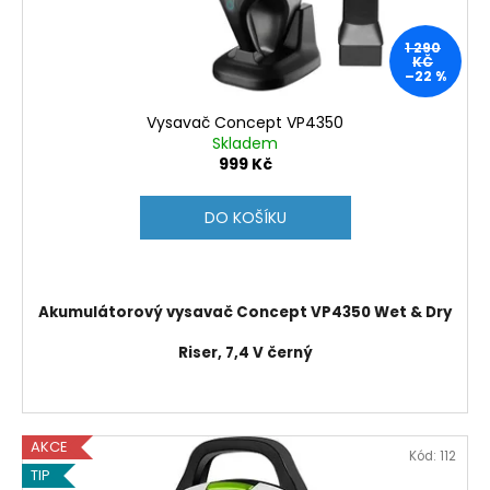
č
d
u
u
j
1 290
k
KČ
e
–22 %
t
m
ů
e
Vysavač Concept VP4350
Skladem
999 Kč
GORENJE
ECT644BSC
DO KOŠÍKU
5
490
Kč
Původně:
6
Akumulátorový vysavač Concept VP4350 Wet & Dry
990
Kč
Riser, 7,4 V černý
AKCE
Kód:
112
TIP