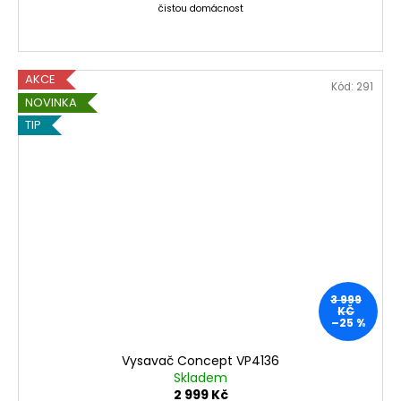
čistou domácnost
AKCE
Kód:
291
NOVINKA
TIP
3 999
KČ
–25 %
Vysavač Concept VP4136
Skladem
2 999 Kč