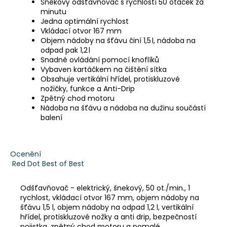
Šnekový odšťavňovač s rychlostí 50 otáček za
minutu
Jedna optimální rychlost
Vkládací otvor 167 mm
Objem nádoby na šťávu činí 1,5 l, nádoba na
odpad pak 1,2 l
Snadné ovládání pomocí knoflíků
Vybaven kartáčkem na čištění sítka
Obsahuje vertikální hřídel, protiskluzové
nožičky, funkce a Anti-Drip
Zpětný chod motoru
Nádoba na šťávu a nádoba na dužinu součástí
balení
Ocenění
Red Dot Best of Best
Odšťavňovač - elektrický, šnekový, 50 ot./min., 1
rychlost, vkládací otvor 167 mm, objem nádoby na
šťávu 1,5 l, objem nádoby na odpad 1,2 l, vertikální
hřídel, protiskluzové nožky a anti drip, bezpečností
pojistka, zpětný chod motoru a pomalé