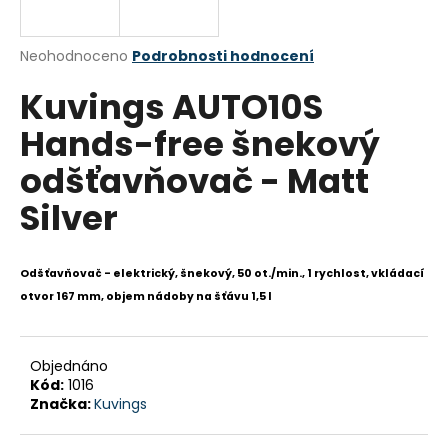
a
j
Průměrné
Neohodnoceno
Podrobnosti hodnocení
í
hodnocení
Kuvings AUTO10S
produktu
t
je
?
Hands-free šnekový
0,0
z
odšťavňovač - Matt
5
hvězdiček.
Silver
HLEDAT
Odšťavňovač - elektrický, šnekový, 50 ot./min., 1 rychlost, vkládací
otvor 167 mm, objem nádoby na šťávu 1,5 l
D
o
p
Objednáno
o
Kód:
1016
r
Značka:
Kuvings
u