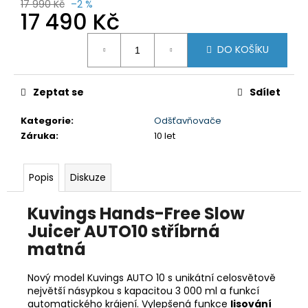
č
17 990 Kč
–2 %
17 490 Kč
u
j
Měrná
e
DO KOŠÍKU
cena:
m
e
Zeptat se
Sdílet
HISENSE
Kategorie
:
Odšťavňovače
WF3S8043BW+DH3S802BW3
Záruka
:
10 let
22
980
Kč
Popis
Diskuze
Původně:
27
980
Kuvings Hands-Free Slow
Kč
Juicer AUTO10 stříbrná
matná
Nový model Kuvings AUTO 10 s unikátní celosvětově
největší násypkou s kapacitou 3 000 ml a funkcí
automatického krájení. Vylepšená funkce
lisování