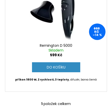
d
r
a
u
o
j
k
d
í
t
u
t
ů
699
k
?
KČ
–14 %
t
ů
Remington D 5000
Skladem
599 Kč
HLEDAT
DO KOŠÍKU
D
příkon 1800 W, 2 rychlosti, 3 teploty
, difuzér, barva černá
o
p
o
r
1
položek celkem
O
u
v