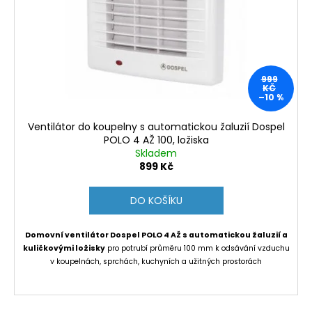
d
r
a
u
o
j
k
d
í
t
u
t
ů
999
k
?
KČ
–10 %
t
ů
Ventilátor do koupelny s automatickou žaluzií Dospel
POLO 4 AŽ 100, ložiska
Skladem
HLEDAT
899 Kč
DO KOŠÍKU
D
o
Domovní ventilátor Dospel POLO 4 AŽ s automatickou žaluzií a
kuličkovými ložisky
pro potrubí průměru 100 mm k odsávání vzduchu
p
v koupelnách, sprchách, kuchyních a užitných prostorách
o
r
u