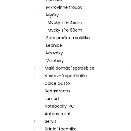
GORENJE ECT644BSC
l
Mikrovlnné trouby
5 490 Kč
Původně:
6 990 Kč
Myčky
Myčky šíře 45cm
Myčky šíře 60cm
Sety pračka a sušička
Lednice
Mrazáky
Vinotéky
Malé domácí spotřebiče
Vestavné spotřebiče
Dolce Gusto
Sodastream
Lamart
Notebooky, PC
Antény a sat
Servis
Stínící technika