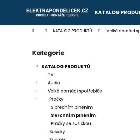
K
Přejít
na
o
KATALOG PRODU
obsah
Zpět
Zpět
š
do
do
í
Domů
KATALOG PRODUKTŮ
Velké domácí s
k
obchodu
obchodu
P
o
Kategorie
Přeskočit
s
kategorie
t
KATALOG PRODUKTŮ
r
TV
a
Audio
n
Velké domácí spotřebiče
n
Pračky
í
S předním plněním
p
S vrchním plněním
a
Pračky se sušičkou
n
Sušičky
e
Sporáky