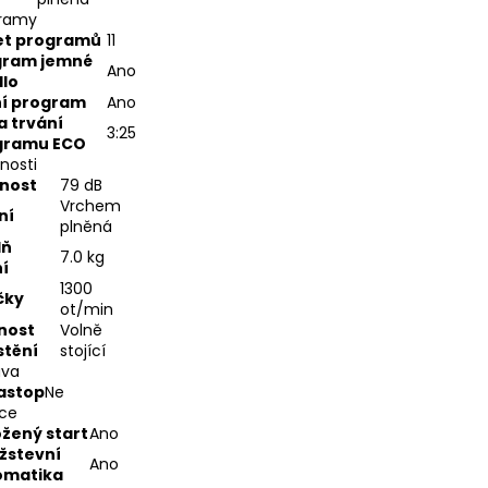
ramy
et programů
11
gram jemné
Ano
lo
ní program
Ano
 trvání
3:25
gramu ECO
nosti
nost
79 dB
Vrchem
ní
plněná
lň
7.0 kg
í
1300
čky
ot/min
nost
Volně
stění
stojící
ava
astop
Ne
ce
žený start
Ano
žstevní
Ano
omatika