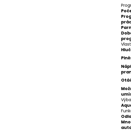
Prog
Poč
Pro
prád
Par
Doba
pro
Vlast
Hluč
Plně
Náp
pran
Otá
Mož
umí
Výb
Aqu
Funk
Odlo
Mno
aut