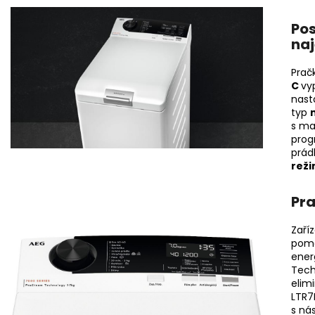
Pos
na
Prač
C
vy
nast
typ
s max
prog
prád
rež
Pra
Zaří
pomo
ener
Tech
elim
LTR7
s ná