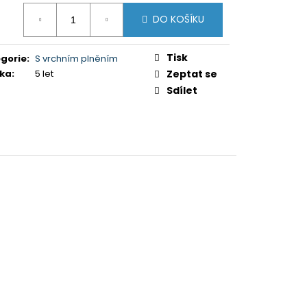
ná
DO KOŠÍKU
:
0 Kč
Tisk
gorie
:
S vrchním plněním
ka
:
5 let
Zeptat se
Sdílet