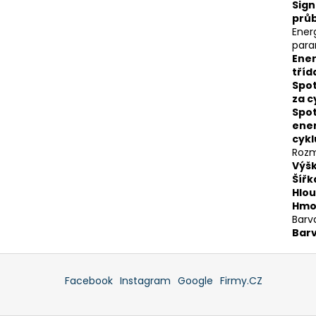
Sign
prů
Ener
para
Ene
tříd
Spo
za c
Spo
ener
cykl
Rozm
Výš
Šířk
Hlo
Hmo
Barv
Bar
Facebook
Instagram
Google
Firmy.CZ