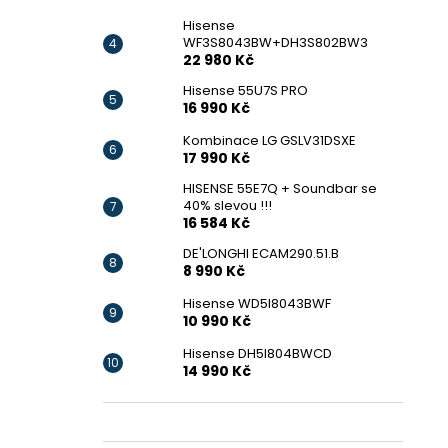
Hisense
WF3S8043BW+DH3S802BW3
22 980 Kč
Hisense 55U7S PRO
16 990 Kč
Kombinace LG GSLV31DSXE
17 990 Kč
HISENSE 55E7Q + Soundbar se
40% slevou !!!
16 584 Kč
DE'LONGHI ECAM290.51.B
8 990 Kč
Hisense WD5I8043BWF
10 990 Kč
Hisense DH5I804BWCD
14 990 Kč