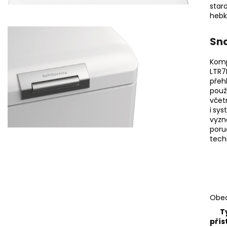
star
hebk
Sn
Komp
LTR7
pře
použ
včet
i
sys
vyzn
poru
tech
Obe
T
přís