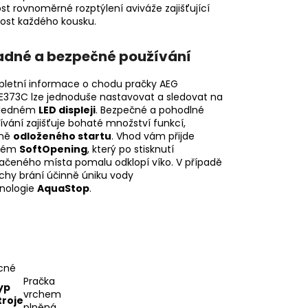
ost rovnoměrné rozptýlení aviváže zajišťující
ost každého kousku.
adné a bezpečné používání
letní informace o chodu pračky AEG
E373C lze jednoduše nastavovat a sledovat na
hledném
LED displeji
. Bezpečné a pohodlné
ívání zajišťuje bohaté množství funkcí,
ně
odloženého startu
. Vhod vám přijde
tém
SoftOpening
, který po stisknutí
ačeného místa pomalu odklopí víko. V případě
chy brání účinně úniku vody
nologie
AquaStop
.
cné
Pračka
yp
vrchem
troje
plněná