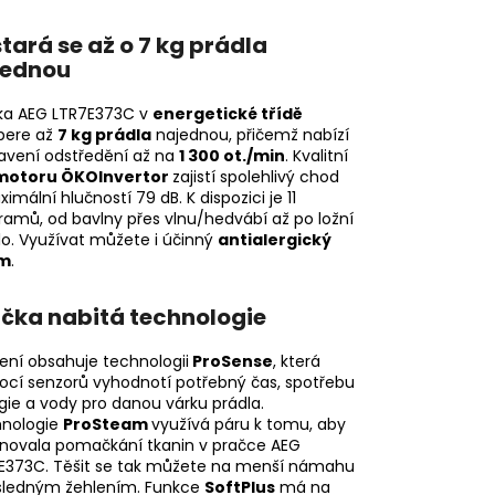
tará se až o 7 kg prádla
jednou
ka AEG LTR7E373C v
energetické třídě
pere až
7 kg prádla
najednou, přičemž nabízí
avení odstředění až na
1 300 ot./min
. Kvalitní
motoru
ÖKOInvertor
zajistí spolehlivý chod
imální hlučností 79 dB. K dispozici je 11
ramů, od bavlny přes vlnu/hedvábí až po ložní
lo. Využívat můžete i účinný
antialergický
im
.
čka nabitá technologie
zení obsahuje technologii
ProSense
, která
cí senzorů vyhodnotí potřebný čas, spotřebu
gie a vody pro danou várku prádla.
nologie
ProSteam
využívá páru k tomu, aby
inovala pomačkání tkanin v pračce AEG
E373C. Těšit se tak můžete na menší námahu
sledným žehlením. Funkce
SoftPlus
má na