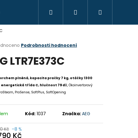
Hledat
Přihlášení
Nákupní
3C
košík
rné
odnoceno
Podrobnosti hodnocení
cení
G LTR7E373C
ktu
vrchem plněná, kapacita pračky 7 kg, otáčky 1300
 energetická třída C, hlučnost 79 d
B, Ökoinvertorový
ček.
roSteam, ProSense, SoftPlus, SoftOpening
adem
Kód:
1037
Značka:
AEG
Následující
90 Kč
–8 %
 790 Kč