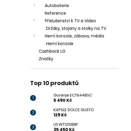
Autobaterie
Reference
Příslušenství k TV a Video
Držáky, stojany a stolky na TV
Herní konzole, zábava, média
Herní konzole
Cashback LG
Značky
Top 10 produktů
Gorenje ECT644BSC
5 490 Kč
KAPSLE DOLCE GUSTO
129 Kč
LG WT1210BBF
35 450 Kč