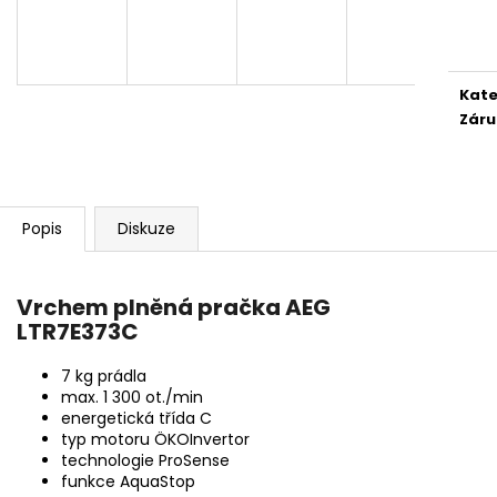
KAPSLE DOLCE GUSTO
LG WT1210BBF
Měr
129 Kč
35 450 Kč
cena
Původně:
149 Kč
Původně:
44 99
Kate
Záru
Popis
Diskuze
Vrchem plněná pračka AEG
LTR7E373C
7 kg prádla
max. 1 300 ot./min
energetická třída C
typ motoru ÖKOInvertor
technologie ProSense
funkce AquaStop