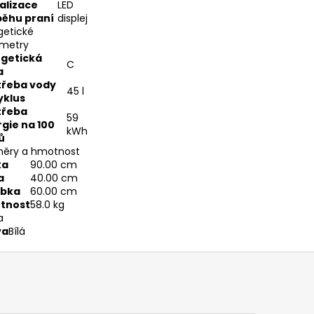
alizace
LED
běhu praní
displej
getické
metry
rgetická
C
a
třeba vody
45 l
yklus
třeba
59
gie na 100
kWh
ů
ěry a hmotnost
ka
90.00 cm
a
40.00 cm
ubka
60.00 cm
tnost
58.0 kg
a
va
Bílá