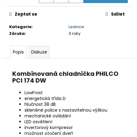
č
u
j
Zeptat se
Sdílet
e
m
Kategorie
:
Lednice
e
Záruka
:
3 roky
Popis
Diskuze
GORENJE
ECT644BSC
5
490
Kombinovaná chladnička PHILCO
Kč
PCI 174 DW
Původně:
6
990
LowFrost
Kč
energetická třída D
hlučnost 38 dB
skleněné police s nastavitelnou výškou
mechanické ovládání
LED osvětlení
invertorový kompresor
možnost otočení dveří