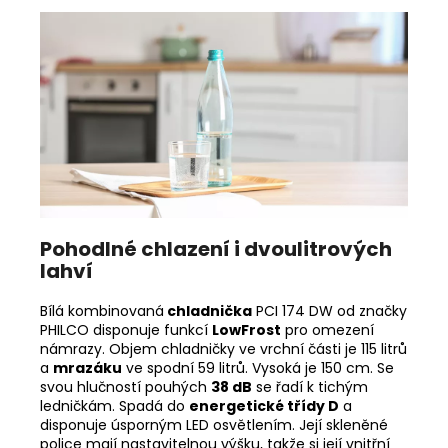
Pohodlné chlazení i dvoulitrových
lahví
Bílá kombinovaná
chladnička
PCI 174 DW od značky
PHILCO disponuje funkcí
LowFrost
pro omezení
námrazy. Objem chladničky ve vrchní části je 115 litrů
a
mrazáku
ve spodní 59 litrů. Vysoká je 150 cm. Se
svou hlučností pouhých
38 dB
se řadí k tichým
ledničkám. Spadá do
energetické třídy D
a
disponuje úsporným LED osvětlením. Její skleněné
police mají nastavitelnou výšku, takže si její vnitřní