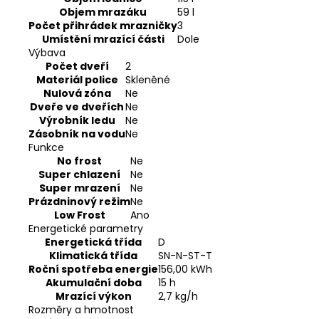
Objem mrazáku
59 l
Počet přihrádek mrazničky
3
Umístění mrazící části
Dole
Výbava
Počet dveří
2
Materiál police
Skleněné
Nulová zóna
Ne
Dveře ve dveřích
Ne
Výrobník ledu
Ne
Zásobník na vodu
Ne
Funkce
No frost
Ne
Super chlazení
Ne
Super mrazení
Ne
Prázdninový režim
Ne
Low Frost
Ano
Energetické parametry
Energetická třída
D
Klimatická třída
SN-N-ST-T
Roční spotřeba energie
156,00 kWh
Akumulační doba
15 h
Mrazící výkon
2,7 kg/h
Rozměry a hmotnost