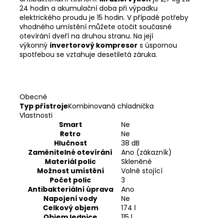
24 hodin a akumulační doba při výpadku
elektrického proudu je 15 hodin. V případě potřeby
vhodného umístění můžete otočit současné
otevírání dveří na druhou stranu. Na její
výkonný
invertorový kompresor
s úspornou
spotřebou se vztahuje desetiletá záruka.
Obecné
Typ přístroje
Kombinovaná chladnička
Vlastnosti
Smart
Ne
Retro
Ne
Hlučnost
38 dB
Zaměnitelné otevírání
Ano (zákazník)
Materiál polic
Skleněné
Možnost umístění
Volně stojící
Počet polic
3
Antibakteriální úprava
Ano
Napojení vody
Ne
Celkový objem
174 l
Objem lednice
115 l