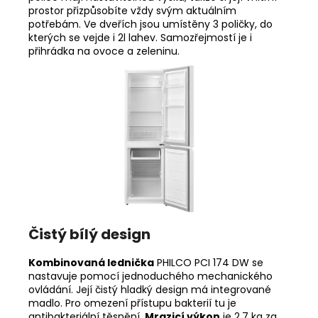
prostor přizpůsobíte vždy svým aktuálním
potřebám. Ve dveřích jsou umístěny 3 poličky, do
kterých se vejde i 2l lahev. Samozřejmostí je i
přihrádka na ovoce a zeleninu.
Čistý bílý design
Kombinovaná lednička
PHILCO PCI 174 DW se
nastavuje pomocí jednoduchého mechanického
ovládání. Její čistý hladký design má integrované
madlo. Pro omezení přístupu bakterií tu je
antibakteriální těsnění.
Mrazicí výkon
je 2,7 kg za