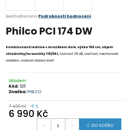
a
j
Průměrné
Neohodnoceno
Podrobnosti hodnocení
í
hodnocení
Philco PCI 174 DW
produktu
t
je
?
0,0
z
Kombinovaná lednice s mrazákem dole, výška 150 cm, objem
5
chladničky/mrazničky 115/59 l,
hlučnost 38 dB, LowFrost, mechanické
hvězdiček.
ovládání, možnost otočení dveří
HLEDAT
Skladem
Kód:
1211
D
Značka:
PHILCO
o
p
7 490 Kč
–6 %
6 990 Kč
o
r
Měrná
u
DO KOŠÍKU
cena: