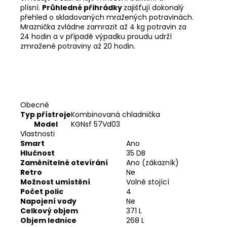
plísní.
Průhledné přihrádky
zajišťují dokonalý
přehled o skladovaných mražených potravinách.
Mraznička zvládne zamrazit až 4 kg potravin za
24 hodin a v případě výpadku proudu udrží
zmražené potraviny až 20 hodin.
Obecné
Typ přístroje
Kombinovaná chladnička
Model
KGNsf 57Vd03
Vlastnosti
Smart
Ano
Hlučnost
35 DB
Zaměnitelné otevírání
Ano (zákazník)
Retro
Ne
Možnost umístění
Volně stojící
Počet polic
4
Napojení vody
Ne
Celkový objem
371 L
Objem lednice
268 L