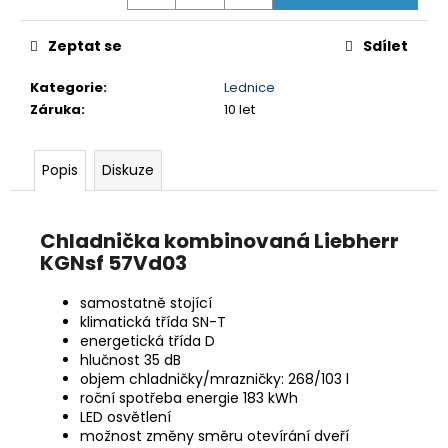
č
u
j
Zeptat se
Sdílet
e
m
Kategorie
:
Lednice
e
Záruka
:
10 let
Popis
Diskuze
HISENSE
55E7Q
+
SOUNDBAR
Chladnička kombinovaná Liebherr
SE
40%
KGNsf 57Vd03
SLEVOU
!!!
samostatně stojící
16
klimatická třída SN-T
584
energetická třída D
Kč
hlučnost 35 dB
Původně:
objem chladničky/mrazničky: 268/103 l
20
roční spotřeba energie 183 kWh
980
LED osvětlení
Kč
možnost změny směru otevírání dveří