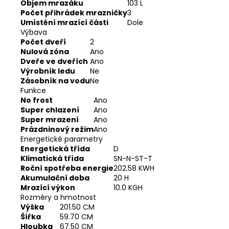
Objem mrazáku
103 L
Počet přihrádek mrazničky
3
Umístění mrazící části
Dole
Výbava
Počet dveří
2
Nulová zóna
Ano
Dveře ve dveřích
Ano
Výrobník ledu
Ne
Zásobník na vodu
Ne
Funkce
No frost
Ano
Super chlazení
Ano
Super mrazení
Ano
Prázdninový režim
Ano
Energetické parametry
Energetická třída
D
Klimatická třída
SN-N-ST-T
Roční spotřeba energie
202.58 KWH
Akumulační doba
20 H
Mrazící výkon
10.0 KGH
Rozměry a hmotnost
Výška
201.50 CM
Šířka
59.70 CM
Hloubka
67.50 CM