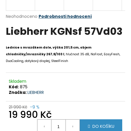
a
j
Průměrné
Neohodnoceno
Podrobnosti hodnocení
í
hodnocení
Liebherr KGNsf 57Vd03
produktu
t
je
?
0,0
z
Lednice s mrazákem dole, výška 201,5 cm, objem
5
chladničky/mrazničky 267,9/103 l
, hlučnost 35 dB, NoFrost, EasyFresh,
hvězdiček.
DuoCooling, dotykový displej, SteelFinish
HLEDAT
Skladem
Kód:
875
D
Značka:
LIEBHERR
o
p
21 990 Kč
–9 %
19 990 Kč
o
r
Měrná
u
DO KOŠÍKU
cena: