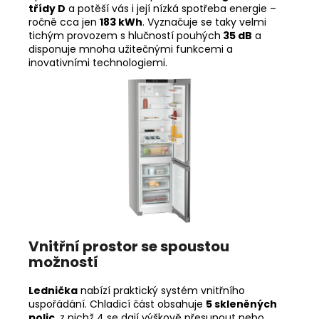
třídy D
a potěší vás i její nízká spotřeba energie –
ročně cca jen
183 kWh
. Vyznačuje se taky velmi
tichým provozem s hlučností pouhých
35 dB
a
disponuje mnoha užitečnými funkcemi a
inovativními technologiemi.
Vnitřní prostor se spoustou
možností
Lednička
nabízí praktický systém vnitřního
uspořádání. Chladicí část obsahuje
5 skleněných
polic
, z nichž 4 se dají výškově přesunout nebo