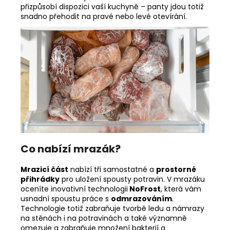
přizpůsobí dispozici vaší kuchyně – panty jdou totiž
snadno přehodit na pravé nebo levé otevírání.
Co nabízí mrazák?
Mrazicí část
nabízí tři samostatné a
prostorné
přihrádky
pro uložení spousty potravin. V mrazáku
oceníte inovativní technologii
NoFrost
, která vám
usnadní spoustu práce s
odmrazováním
.
Technologie totiž zabraňuje tvorbě ledu a námrazy
na stěnách i na potravinách a také významně
omezuje a zabraňuje množení bakterií a