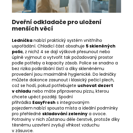
Dveřní odkladače pro uložení
menších věcí
Lednička
nabízí praktický systém vnitřního
uspořádání. Chladicí část obsahuje
5 skleněných
polic
, z nichž 4 se dají výškově přesunout nebo
úplně vyjmout a vytvořit tak požadovaný prostor
podle potřeby a kapacity zásob. Police se snadno a
bez rizika poškrábání čistí a díky skleněnému
provedení jsou maximálně hygienické. Do ledničky
můžete dokonce zasunout i
klasický pečicí plech,
což se hodí, pokud potřebujete
uchovat dezert
v chladu
nebo máte připravenou pizzu, kterou
chcete upéct později. Spodní
přihrádka
EasyFresh
s integrovaným
pojezdem
nabízí spousta místa a ideální podmínky
pro přehledné
skladování zeleniny
a ovoce.
Potraviny v nich zůstanou déle čerstvé, protože díky
těsnému uzavření zvyšují vlhkost vzduchu
v zásuvce.