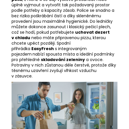
úplně vyjmout a vytvořit tak požadovaný prostor
podle potřeby a kapacity zásob. Police se snadno a
bez rizika poškrábání čistí a díky skleněnému
provedení jsou maximálně hygienické. Do ledničky
můžete dokonce zasunout i
klasický pečicí plech,
což se hodí, pokud potřebujete
uchovat dezert
v chladu
nebo máte připravenou pizzu, kterou
chcete upéct později. Spodní
přihrádka
EasyFresh
s integrovaným
pojezdem
nabízí spousta místa a ideální podmínky
pro přehledné
skladování zeleniny
a ovoce.
Potraviny v nich zůstanou déle čerstvé, protože díky
těsnému uzavření zvyšují vlhkost vzduchu
v zásuvce.