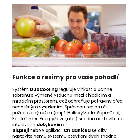
Funkce a režimy pro vaše pohodlí
Systém
DuoCooling
reguluje vlhkost a účinně
zabraňuje výměně vzduchu mezi chladicím a
mrazicím prostorem, což ochraňuje potraviny před
nechtěným vysušením. Správnou teplotu či
požadovaný režim (např. HolidayMode, SuperCool,
BottleTimer, EnergySaver,atd.) snadno nastavíte na
intuitivním
dotykovém
displeji
nebo
v aplikaci.
Chladnička
se díky
nastavitelnému systému otevírání dveří snadno