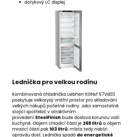
dotykový LC displej
Lednička pro velkou rodinu
Kombinovaná chladnička Liebherr KGNsf 57Vd03
poskytuje velkorysý vnitřní prostor pro skladování
velkých nákupů početné rodiny. Jako samostatně
stojící spotřebič v atraktivním
provedení
SteelFinish
bude doslova korunou vaší
kuchyně. Objem chladicí části je
268 litrů
a objem
mrazicí části pak
103 litrů
; místa tedy nabízí
opravdu dost. Lednička spadá
do energetické