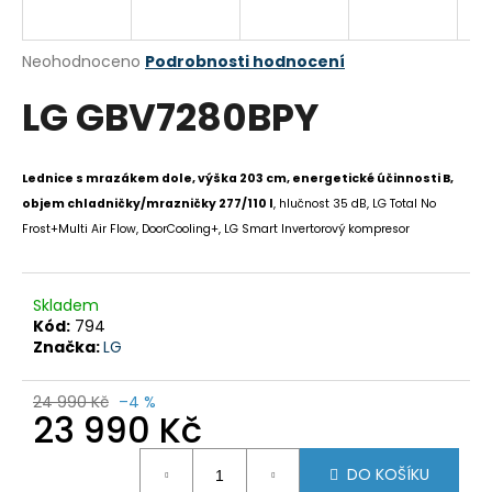
a
j
Průměrné
Neohodnoceno
Podrobnosti hodnocení
í
hodnocení
LG GBV7280BPY
produktu
t
je
?
0,0
z
Lednice s mrazákem dole, výška 203 cm, energetické účinnosti B,
5
objem chladničky/mrazničky 277/110 l
, hlučnost 35 dB, LG Total No
hvězdiček.
Frost+Multi Air Flow, DoorCooling+, LG Smart Invertorový kompresor
HLEDAT
Skladem
Kód:
794
D
Značka:
LG
o
p
24 990 Kč
–4 %
23 990 Kč
o
r
Měrná
u
DO KOŠÍKU
cena: