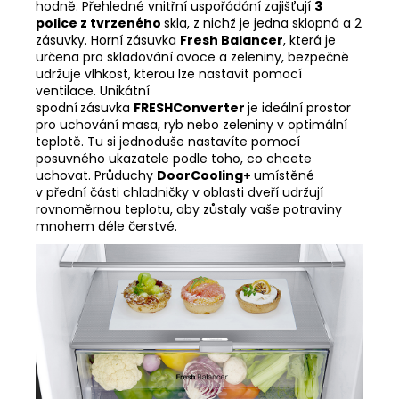
hodně. Přehledné vnitřní uspořádání zajišťují
3
police z tvrzeného
skla, z nichž je jedna sklopná a 2
zásuvky. Horní zásuvka
Fresh Balancer
, která je
určena pro skladování ovoce a zeleniny, bezpečně
udržuje vlhkost, kterou lze nastavit pomocí
ventilace. Unikátní
spodní
zásuvka
FRESHConverter
je ideální prostor
pro uchování masa, ryb nebo zeleniny v optimální
teplotě. Tu si jednoduše nastavíte pomocí
posuvného ukazatele podle toho, co chcete
uchovat. Průduchy
DoorCooling+
umístěné
v přední části chladničky v oblasti dveří udržují
rovnoměrnou teplotu, aby zůstaly vaše potraviny
mnohem déle čerstvé.