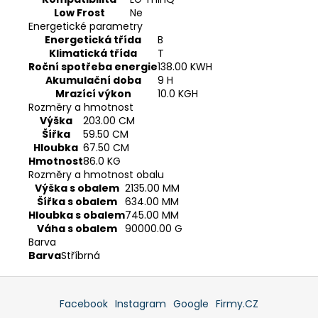
Low Frost
Ne
Energetické parametry
Energetická třída
B
Klimatická třída
T
Roční spotřeba energie
138.00 KWH
Akumulační doba
9 H
Mrazící výkon
10.0 KGH
Rozměry a hmotnost
Výška
203.00 CM
Šířka
59.50 CM
Hloubka
67.50 CM
Hmotnost
86.0 KG
Rozměry a hmotnost obalu
Výška s obalem
2135.00 MM
Šířka s obalem
634.00 MM
Hloubka s obalem
745.00 MM
Váha s obalem
90000.00 G
Barva
Barva
Stříbrná
Z
á
Facebook
Instagram
Google
Firmy.CZ