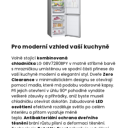
Pro moderní vzhled vaší kuchyně
Volně stojící
kombinovaná
chladnička
LG GBV7280BPY v matně stříbrné barvě
s mrazničkou umístěnou ve spodní části přinese do
vaší kuchyně moderní a elegantní styl. Dveře
Zero
Clearance
v minimalistickém designu se otevírají
pomocí madla, které má podobu vodorovné kapsy.
Při jejich otevření v úhlu 90° pohodlné vyndáte
veškeré zásuvky a přihrádky, aniž byste museli
chladničku otevírat dokořán. Zabudované
LED
osvětlení
efektivně rozděluje světlo po celém
interiéru a přitom vyzařuje méně
tepla.
Antibakteriální ochrana dveřního
těsnění
brání růstu plísní a deformaci těsnění.