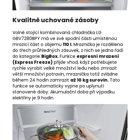
Kvalitně uchované zásoby
Volně stojící kombinovaná chladnička LG
GBV7280BPY má ve své spodní části umístěnou
mrazicí část o objemu
110 l.
Mraznička je rozdělena
do třech průhledných zásuvek, z nich se jedna řadí
do kategorie
BigBox.
Funkce
expresní mrazení
(Express Freeze)
přijde vhod, když potřebujete
rychle vyrobit velké množství ledu nebo zmrazit
větší množství potravin, mraznička totiž zvládne
během 24 hodin zamrazit
až 10 kg surovin.
Tato
funkce se automaticky vypne po uplynutí
stanovené doby. Akumulační doba při výpadku
elektřiny je 9 hodin.