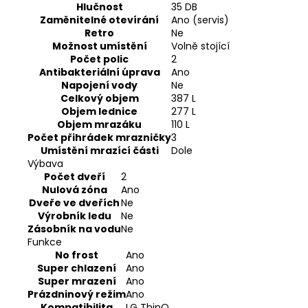
Hlučnost
35 DB
Zaměnitelné otevírání
Ano (servis)
Retro
Ne
Možnost umístění
Volně stojící
Počet polic
2
Antibakteriální úprava
Ano
Napojení vody
Ne
Celkový objem
387 L
Objem lednice
277 L
Objem mrazáku
110 L
Počet přihrádek mrazničky
3
Umístění mrazící části
Dole
Výbava
Počet dveří
2
Nulová zóna
Ano
Dveře ve dveřích
Ne
Výrobník ledu
Ne
Zásobník na vodu
Ne
Funkce
No frost
Ano
Super chlazení
Ano
Super mrazení
Ano
Prázdninový režim
Ano
Kompatibilita
LG ThinQ