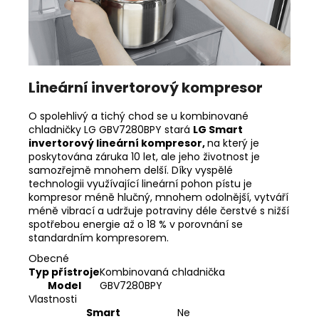
Lineární invertorový kompresor
O spolehlivý a tichý chod se u kombinované
chladničky LG GBV7280BPY stará
LG Smart
invertorový lineární kompresor,
na který je
poskytována záruka 10 let, ale jeho životnost je
samozřejmě mnohem delší. Díky vyspělé
technologii využívající lineární pohon pístu je
kompresor méně hlučný, mnohem odolnější, vytváří
méně vibrací a udržuje potraviny déle čerstvé s nižší
spotřebou energie až o 18 % v porovnání se
standardním kompresorem.
Obecné
Typ přístroje
Kombinovaná chladnička
Model
GBV7280BPY
Vlastnosti
Smart
Ne