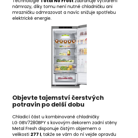
Technologie
Total No Frost
zabraňuje vytváření
námrazy, díky tomu není nutné chladničku ani
mrazničku odmrazovat a navíc snižuje spotřebu
elektrické energie.
Objevte tajemství čerstvých
potravin po delší dobu
Chladicí část u kombinované chladničky
LG GBV7280BPY s kovovým dekorem zadní stěny
Metal Fresh disponuje čistým objemem o
velikosti
277 l
, takže se vám do ní vejde opravdu