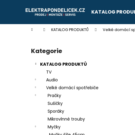
K
Přejít
na
o
KATALOG PRODU
obsah
Zpět
Zpět
š
do
do
í
Domů
KATALOG PRODUKTŮ
Velké domácí s
k
obchodu
obchodu
P
o
Kategorie
Přeskočit
s
kategorie
t
KATALOG PRODUKTŮ
r
TV
a
Audio
n
Velké domácí spotřebiče
n
Pračky
í
Sušičky
p
Sporáky
a
Mikrovlnné trouby
n
Myčky
e
Myčky šíře 45cm