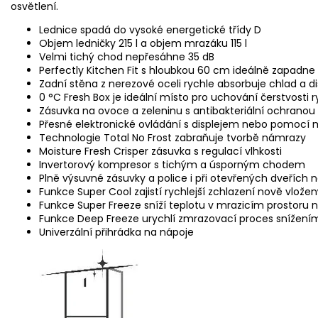
osvětlení.
Lednice spadá do vysoké energetické třídy D
Objem ledničky 215 l a objem mrazáku 115 l
Velmi tichý chod nepřesáhne 35 dB
Perfectly Kitchen Fit s hloubkou 60 cm ideálně zapadn
Zadní stěna z nerezové oceli rychle absorbuje chlad a di
0 °C Fresh Box je ideální místo pro uchování čerstvosti
Zásuvka na ovoce a zeleninu s antibakteriální ochranou
Přesné elektronické ovládání s displejem nebo pomocí m
Technologie Total No Frost zabraňuje tvorbě námrazy
Moisture Fresh Crisper zásuvka s regulací vlhkosti
Invertorový kompresor s tichým a úsporným chodem
Plně výsuvné zásuvky a police i při otevřených dveřích 
Funkce Super Cool zajistí rychlejší zchlazení nově vlože
Funkce Super Freeze sníží teplotu v mrazicím prostoru na
Funkce Deep Freeze urychlí zmrazovací proces snížením
Univerzální přihrádka na nápoje