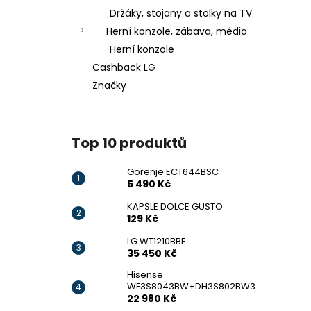
Držáky, stojany a stolky na TV
Herní konzole, zábava, média
Herní konzole
Cashback LG
Značky
Top 10 produktů
Gorenje ECT644BSC
5 490 Kč
KAPSLE DOLCE GUSTO
129 Kč
LG WT1210BBF
35 450 Kč
Hisense
WF3S8043BW+DH3S802BW3
22 980 Kč