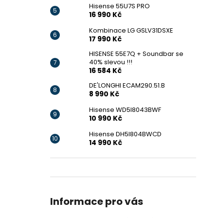
Hisense 55U7S PRO
16 990 Kč
Kombinace LG GSLV31DSXE
17 990 Kč
HISENSE 55E7Q + Soundbar se
40% slevou !!!
16 584 Kč
DE'LONGHI ECAM290.51.B
8 990 Kč
Hisense WD5I8043BWF
10 990 Kč
Hisense DH5I804BWCD
14 990 Kč
Informace pro vás