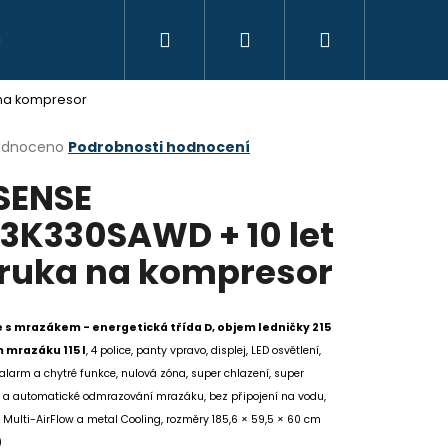
Hledat
Přihlášení
Nákupní
 na kompresor
košík
rné
odnoceno
Podrobnosti hodnocení
cení
SENSE
ktu
3K330SAWD + 10 let
ruka na kompresor
ček.
 s mrazákem - energetická třída D, objem ledničky 215
m mrazáku 115 l
, 4 police, panty vpravo, displej, LED osvětlení,
 alarm a chytré funkce, nulová zóna, super chlazení, super
Následující
 a automatické odmrazování mrazáku, bez připojení na vodu,
, Multi-AirFlow a metal Cooling, rozměry 185,6 × 59,5 × 60 cm
)