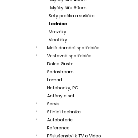
GORENJE ECT644BSC
l
Myčky šíře 60cm
5 490 Kč
Původně:
6 990 Kč
Sety pračka a sušička
Lednice
Mrazáky
Vinotéky
Malé domácí spotřebiče
Vestavné spotřebiče
Dolce Gusto
Sodastream
Lamart
Notebooky, PC
Antény a sat
Servis
Stínící technika
Autobaterie
Reference
Příslušenství k TV a Video