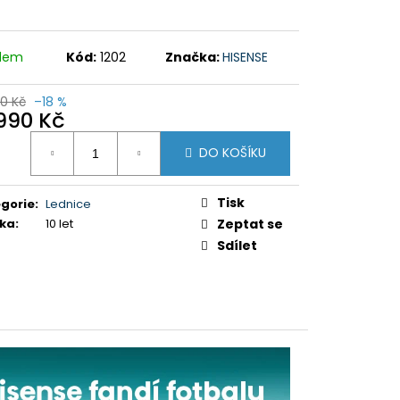
0 Kč
adem
Kód:
1202
Značka:
HISENSE
90 Kč
–18 %
 990 Kč
ná
DO KOŠÍKU
:
Tisk
gorie
:
Lednice
ka
:
10 let
Zeptat se
Sdílet