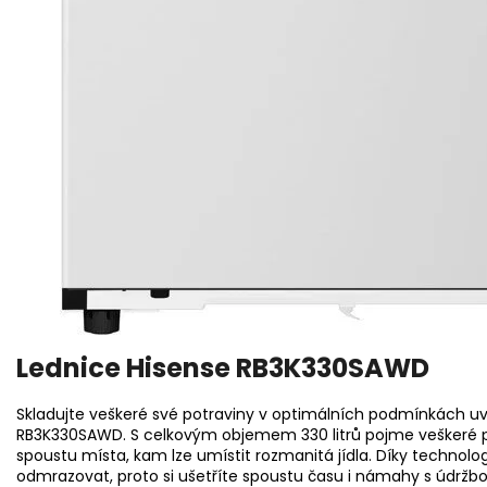
Lednice Hisense RB3K330SAWD
Skladujte veškeré své potraviny v optimálních podmínkách uv
RB3K330SAWD. S celkovým objemem 330 litrů pojme veškeré pot
spoustu místa, kam lze umístit rozmanitá jídla. Díky technolog
odmrazovat, proto si ušetříte spoustu času i námahy s údržbou