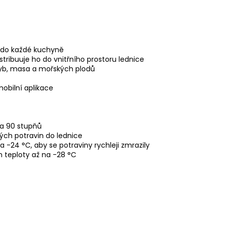
e do každé kuchyně
stribuuje ho do vnitřního prostoru lednice
 ryb, masa a mořských plodů
obilní aplikace
na 90 stupňů
ných potravin do lednice
 -24 °C, aby se potraviny rychleji zmrazily
 teploty až na -28 °C