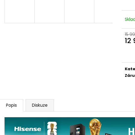
KAPSLE DOLCE GUSTO
LG WT1210BBF
129 Kč
35 450 Kč
Původně:
149 Kč
Původně:
44 99
Skl
15 9
12
Měr
cena
Kate
Záru
Popis
Diskuze