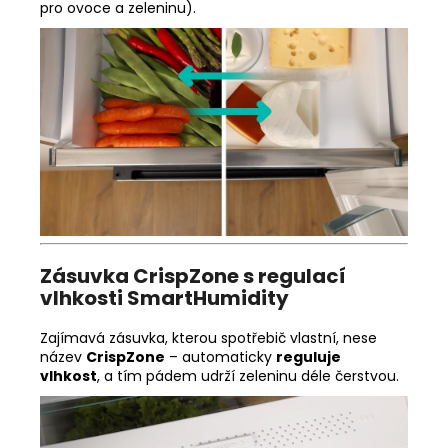
pro ovoce a zeleninu).
Zásuvka CrispZone s regulací
vlhkosti SmartHumidity
Zajímavá zásuvka, kterou spotřebič vlastní, nese
název
CrispZone
– automaticky
reguluje
vlhkost
, a tím pádem udrží zeleninu déle čerstvou.