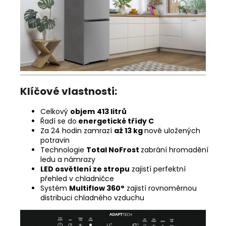
Klíčové vlastnosti:
Celkový
objem
413 litrů
Řadí se do
energetické třídy C
Za 24 hodin zamrazí
až 13 kg
nově uložených
potravin
Technologie
Total NoFrost
zabrání hromadění
ledu a námrazy
LED osvětlení ze stropu
zajistí perfektní
přehled v chladničce
Systém
Multiflow 360°
zajistí rovnoměrnou
distribuci chladného vzduchu