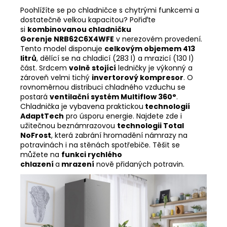
Poohlížíte se po chladničce s chytrými funkcemi a
dostatečně velkou kapacitou? Pořiďte
si
kombinovanou chladničku
Gorenje NRB62C6X4WFE
v nerezovém provedení.
Tento model disponuje
celkovým objemem 413
litrů
, dělící se na chladicí (283 l) a mrazicí (130 l)
část. Srdcem
volně stojící
ledničky je výkonný a
zároveň velmi tichý
invertorový kompresor
. O
rovnoměrnou distribuci chladného vzduchu se
postará
ventilační systém Multiflow 360°
.
Chladnička je vybavena praktickou
technologií
AdaptTech
pro úsporu energie. Najdete zde i
užitečnou beznámrazovou
technologii Total
NoFrost
, která zabrání hromadění námrazy na
potravinách i na stěnách spotřebiče. Těšit se
můžete na
funkci rychlého
chlazení
a
mrazení
nově přidaných potravin.