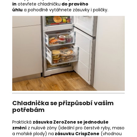
in
otevřete chladničku
do pravého
úhlu
a pohodlně vytáhnete zásuvky i poličky.
Chladnička se přizpůsobí vašim
potřebám
Praktická
zásuvka ZeroZone se jednoduše
změní
z nulové zóny (ideální pro čerstvé ryby, maso
a mořské plody) na
zásuvku CrispZone
(vhodnou