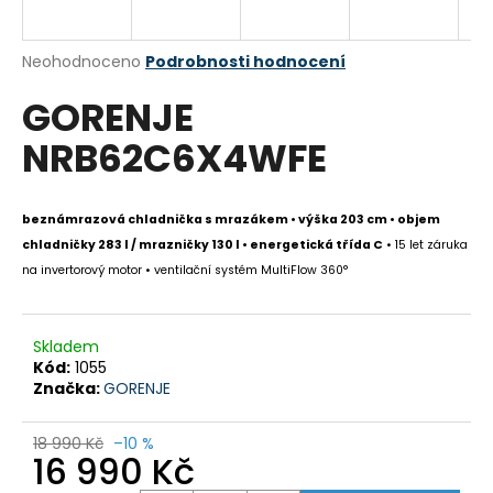
a
j
Průměrné
Neohodnoceno
Podrobnosti hodnocení
í
hodnocení
GORENJE
produktu
t
je
?
NRB62C6X4WFE
0,0
z
5
hvězdiček.
beznámrazová chladnička s mrazákem • výška 203 cm • objem
chladničky 283 l / mrazničky 130 l • energetická třída C
• 15 let záruka
HLEDAT
na invertorový motor • ventilační systém MultiFlow 360°
Skladem
D
Kód:
1055
o
Značka:
GORENJE
p
o
18 990 Kč
–10 %
r
16 990 Kč
u