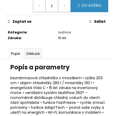
č
Měrná
DO KOŠÍKU
u
cena:
j
e
Zeptat se
Sdílet
m
e
Kategorie
:
Lednice
Záruka
:
15 let
GORENJE
ECT644BSC
Popis
Diskuze
5
490
Kč
Popis a parametry
Původně:
6
990
beznámrazová chladnička s mrazákem • výška 203
Kč
cm • objem chladničky 283 l / mrazničky 130 l •
energetická třída C • 15 let záruka na invertorový
motor • ventilační systém MultiFlow 360° –
rovnoměrně distribuuje chladný vzduch do všech
částí spotřebiče • funkce FastFreeze – rychle zmrazí
potraviny • funkce AdaptTech – pozná vaše zvyky a
ušetří na energiích • Wi-Fi, komunikace s mobilem •