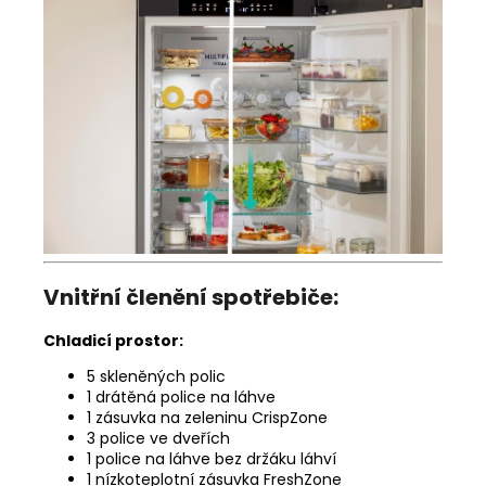
Vnitřní členění spotřebiče:
Chladicí prostor:
5 skleněných polic
1 drátěná police na láhve
1 zásuvka na zeleninu CrispZone
3 police ve dveřích
1 police na láhve bez držáku láhví
1 nízkoteplotní zásuvka FreshZone