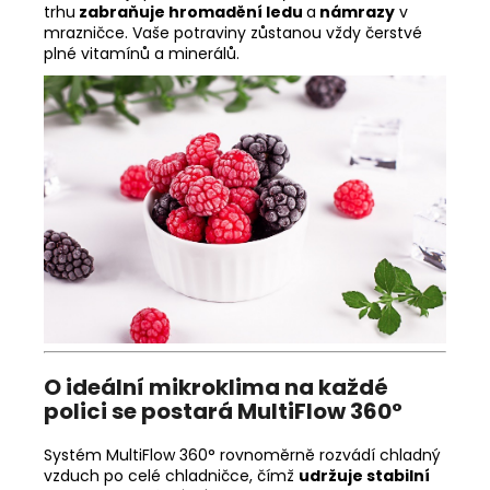
trhu
zabraňuje hromadění ledu
a
námrazy
v
mrazničce. Vaše potraviny zůstanou vždy čerstvé
plné vitamínů a minerálů.
O ideální mikroklima na každé
polici se postará MultiFlow 360°
Systém MultiFlow 360° rovnoměrně rozvádí chladný
vzduch po celé chladničce, čímž
udržuje stabilní