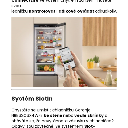
ConnectLife
ve vašem chytrém zařízení můžete
svou
ledničku
kontrolovat
i
dálkově
ovládat
odkudkoliv.
Systém Slotln
Chystáte se umístit chladničku Gorenje
NRB62C6X4WFE
ke stěně
nebo
vedle skříňky
a
obáváte se, že nevytáhnete zásuvku v chladničce?
Obavy jsou zbytečné. Se systémem
Slot-