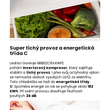
Super tichý provoz a energetická
třída C
Lednici Gorenje NRB62C6X4WFE
pohání
invertorový kompresor
, který zajišťuje
stabilní a
tichý
provoz
. I přes svůj úctyhodný výkon
se nemusíte obávat vysokých účtů za elektřinu.
Tato chladnička se řadí do
energetické třídy
C
. Spotřeba energie za rok se pohybuje okolo
182
kWh
. Při svém provozu dosahuje hlučnosti
pouhých
34 dB
.