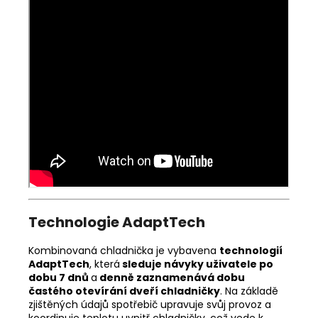
Technologie AdaptTech
Kombinovaná chladnička je vybavena
technologií
AdaptTech
, která
sleduje návyky uživatele po
dobu 7 dnů
a
denně zaznamenává dobu
častého otevírání dveří chladničky
. Na základě
zjištěných údajů spotřebič upravuje svůj provoz a