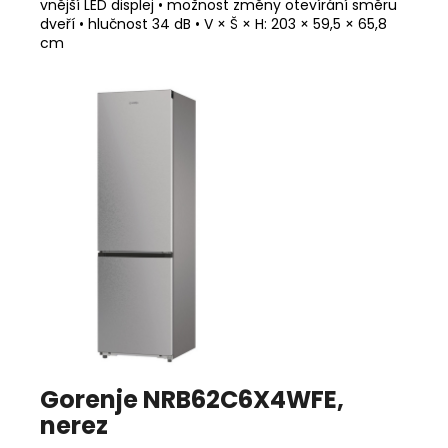
vnější LED displej • možnost změny otevírání směru
dveří • hlučnost 34 dB • V × Š × H: 203 × 59,5 × 65,8
cm
Gorenje NRB62C6X4WFE,
nerez