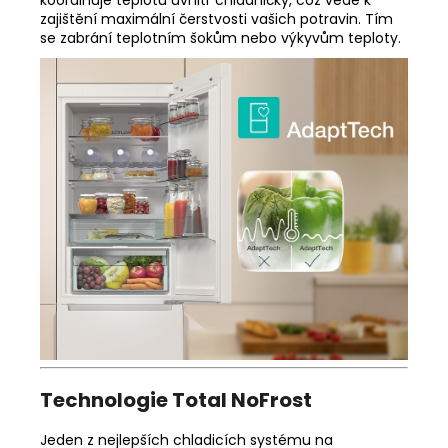
koordinuje teplotu uvnitř chladničky, což vede k
zajištění maximální čerstvosti vašich potravin. Tím
se zabrání teplotním šokům nebo výkyvům teploty.
Technologie Total NoFrost
Jeden z nejlepších chladicích systému na