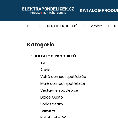
K
Přejít
na
o
KATALOG PRODU
obsah
Zpět
Zpět
š
do
do
í
Domů
KATALOG PRODUKTŮ
Lamart
La
k
obchodu
obchodu
P
o
Kategorie
Přeskočit
s
kategorie
t
KATALOG PRODUKTŮ
r
TV
a
Audio
n
Velké domácí spotřebiče
n
Malé domácí spotřebiče
í
Vestavné spotřebiče
p
Dolce Gusto
a
Sodastream
n
Lamart
e
Notebooky, PC