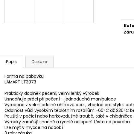
KAPSLE DOLCE GUSTO
LG WT1210BBF
Měr
129 Kč
35 450 Kč
cena
Původně:
149 Kč
Původně:
44 99
Kate
Záru
Popis
Diskuze
Forma na bábovku
LAMART LT3073
Praktický doplněk pečení, velmi lehký výrobek
Usnadňuje práci při pečení - jednoduchá manipulace
Vyrobeno z velmi odolné uhlíkové oceli, vhodné pro styk s po
Odolnost vůči vysokým teplotním rozdílům -60°C až 230°C b
Použití v pečící nebo horkovzdušné troubě, také v chladničc
Výrobky zaručují snadné a rychlé odlepení těsta od povrchu
Lze mýt v myčce na nádobí
3 roky záruka