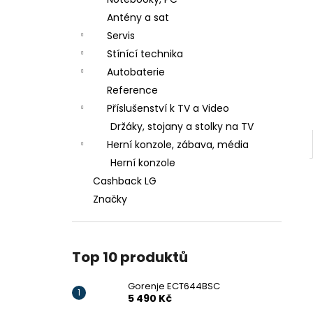
GORENJE ECT644BSC
l
Antény a sat
5 490 Kč
Původně:
6 990 Kč
Servis
Stínící technika
Autobaterie
Reference
Příslušenství k TV a Video
Držáky, stojany a stolky na TV
Herní konzole, zábava, média
Herní konzole
Cashback LG
Značky
Top 10 produktů
Gorenje ECT644BSC
5 490 Kč