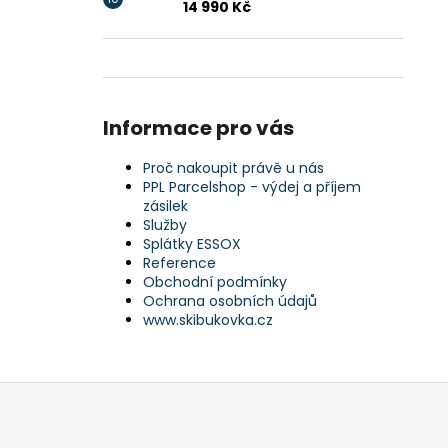
14 990 Kč
Informace pro vás
Proč nakoupit právě u nás
PPL Parcelshop - výdej a příjem
zásilek
Služby
Splátky ESSOX
Reference
Obchodní podmínky
Ochrana osobních údajů
www.skibukovka.cz
Z
á
p