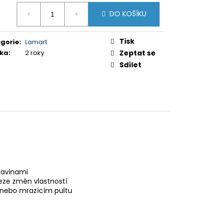
ná
DO KOŠÍKU
:
0 Kč
Tisk
gorie
:
Lamart
ka
:
2 roky
Zeptat se
Sdílet
travinami
eze změn vlastností
e nebo mrazícím pultu