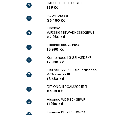
KAPSLE DOLCE GUSTO
129 Kč
LG WT1210BBF
35 450 Kč
Hisense
WF3S8043BW+DH3S802BW3
22 980 Kč
Hisense 55U7S PRO
16 990 Kč
Kombinace LG GSLV31DSXE
17 990 Kč
HISENSE 55E7Q + Soundbar se
40% slevou !!!
16 584 Kč
DE'LONGHI ECAM290.51.B
8 990 Kč
Hisense WD5I8043BWF
11 990 Kč
Hisense DH5I804BWCD