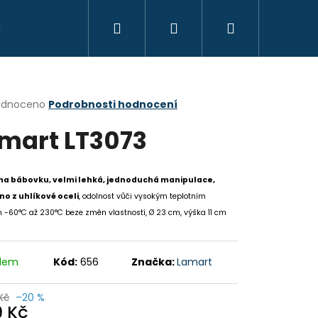
Hledat
Přihlášení
Nákupní
košík
rné
odnoceno
Podrobnosti hodnocení
cení
mart LT3073
ktu
na bábovku, velmi lehká, jednoduchá manipulace,
o z uhlíkové oceli
, odolnost vůči vysokým teplotním
ček.
 -60°C až 230°C beze změn vlastností, Ø 23 cm, výška 11 cm
adem
Kód:
656
Značka:
Lamart
Následující
Kč
–20 %
9 Kč