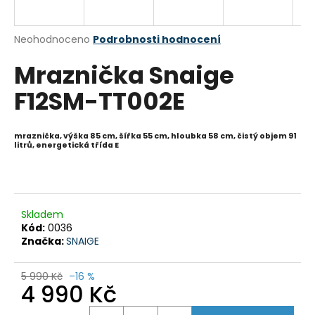
R
a
j
M
Průměrné
Neohodnoceno
Podrobnosti hodnocení
í
hodnocení
A
Mraznička Snaige
produktu
t
je
?
F12SM-TT002E
0,0
z
5
hvězdiček.
mraznička, výška 85 cm, šířka 55 cm
, hloubka 58 cm, čistý objem 91
litrů, energetická třída E
HLEDAT
Skladem
D
Kód:
0036
o
Značka:
SNAIGE
p
o
5 990 Kč
–16 %
r
4 990 Kč
u
Měrná