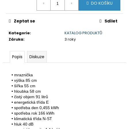
č
DO KOŠÍKU
cena:
u
j
e
Zeptat se
Sdílet
m
e
Kategorie
:
KATALOG PRODUKTŮ
Záruka
:
3 roky
DE'LONGHI
ECAM290.51.B
Popis
Diskuze
8
990
Kč
• mraznička

Původně:
• výška 85 cm

11
990
• šířka 55 cm

Kč
• hloubka 58 cm

• čistý objem 91 litrů

• energetická třída E

• spotřeba den 0,455 kWh 

• spotřeba rok 166 kWh

• klimatická třída N-ST 

• hluk 40 dB 
